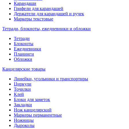
Карандаши
Грифели для карандашей
Держатели для карандашей и ручек
Маркеры текстовые
Тетради, блокноты, ежедневники и обложки
Тетради
Блокноты
Ежедневники
Планинги
Обложки
Канцелярские товары
Линейки, угольники и транспортиры
Циркули
Точилки
Клей
Блоки для заметок
Закладки
Нож канцелярский
Маркеры перманентные
Ножницы
Дыроколы