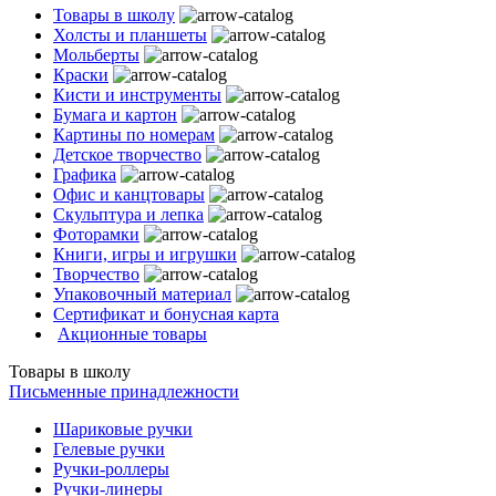
Товары в школу
Холсты и планшеты
Мольберты
Краски
Кисти и инструменты
Бумага и картон
Картины по номерам
Детское творчество
Графика
Офис и канцтовары
Скульптура и лепка
Фоторамки
Книги, игры и игрушки
Творчество
Упаковочный материал
Сертификат и бонусная карта
Акционные товары
Товары в школу
Письменные принадлежности
Шариковые ручки
Гелевые ручки
Ручки-роллеры
Ручки-линеры