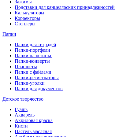
Зажимы
Подставки для канцелярских принадлежностей
Калькуляторы
Корректоры
Степлеры
Папки
Папки для тетрадей
Папки-портфели
Папки на резинке
Папки-конверты
Планшеты
Папки с файлами
Папки-регистраторы
Папки-уголки
Папки для документов
Детское творчество
Гуашь
Акварель
Акриловая краска
Кисти
Пастель масляная
Альбомы для рисования