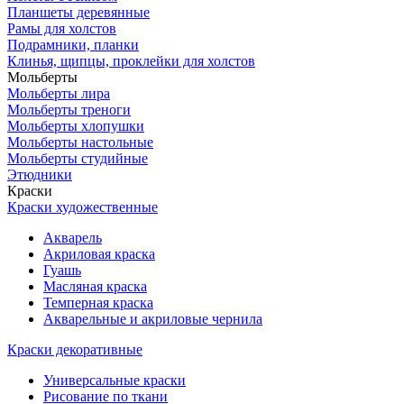
Планшеты деревянные
Рамы для холстов
Подрамники, планки
Клинья, щипцы, проклейки для холстов
Мольберты
Мольберты лира
Мольберты треноги
Мольберты хлопушки
Мольберты настольные
Мольберты студийные
Этюдники
Краски
Краски художественные
Акварель
Акриловая краска
Гуашь
Масляная краска
Темперная краска
Акварельные и акриловые чернила
Краски декоративные
Универсальные краски
Рисование по ткани