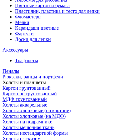
Цветные картон и бумага
Пластилин, пластика и тесто для лепки
Фломастеры
Мелки
Карандаши цветные
Фартуки
Доски для лепки
Аксессуары
Трафареты
Пеналы
Рюкзаки, ранцы и портфели
Холсты и планшеты
Картон грунтованный
Картон не грунтованный
МДФ грунтованный
Холсты акварельные
Холсты хлопковые (на картоне)
Холсты хлопковые (на МДФ)
Холсты на подрамнике
Холсты мешочная ткань
Холсты нестандартной формы
Холсты с эскизом