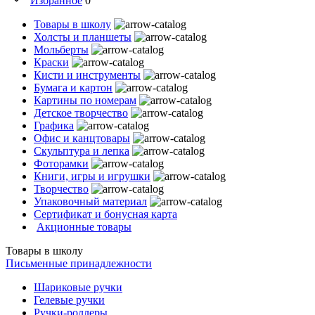
Избранное
0
Товары в школу
Холсты и планшеты
Мольберты
Краски
Кисти и инструменты
Бумага и картон
Картины по номерам
Детское творчество
Графика
Офис и канцтовары
Скульптура и лепка
Фоторамки
Книги, игры и игрушки
Творчество
Упаковочный материал
Сертификат и бонусная карта
Акционные товары
Товары в школу
Письменные принадлежности
Шариковые ручки
Гелевые ручки
Ручки-роллеры