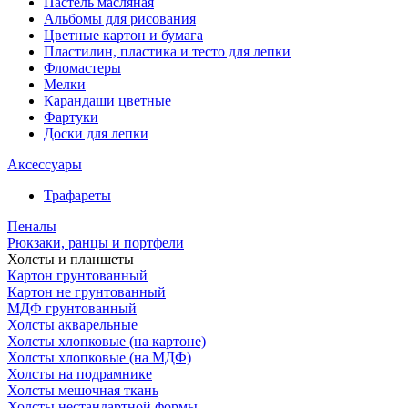
Пастель масляная
Альбомы для рисования
Цветные картон и бумага
Пластилин, пластика и тесто для лепки
Фломастеры
Мелки
Карандаши цветные
Фартуки
Доски для лепки
Аксессуары
Трафареты
Пеналы
Рюкзаки, ранцы и портфели
Холсты и планшеты
Картон грунтованный
Картон не грунтованный
МДФ грунтованный
Холсты акварельные
Холсты хлопковые (на картоне)
Холсты хлопковые (на МДФ)
Холсты на подрамнике
Холсты мешочная ткань
Холсты нестандартной формы