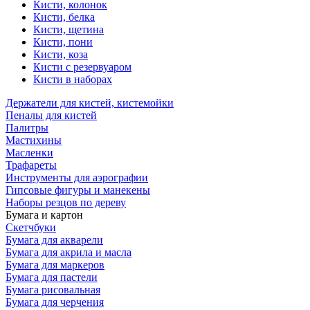
Кисти, колонок
Кисти, белка
Кисти, щетина
Кисти, пони
Кисти, коза
Кисти с резервуаром
Кисти в наборах
Держатели для кистей, кистемойки
Пеналы для кистей
Палитры
Мастихины
Масленки
Трафареты
Инструменты для аэрографии
Гипсовые фигуры и манекены
Наборы резцов по дереву
Бумага и картон
Скетчбуки
Бумага для акварели
Бумага для акрила и масла
Бумага для маркеров
Бумага для пастели
Бумага рисовальная
Бумага для черчения