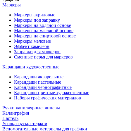
Маркеры
Маркеры акриловые
Маркеры под заправку
Маркеры на водяной основе
Маркеры на масляной основе
Маркеры на спиртовой основе
Маркеры меловые
Эффект хамелеон
Заправки для маркеров
Сменные перья для маркеров
Карандаши художественные
Карандаши акварельные
Карандаши пастельные
Карандаши чернографитные
Карандаши цветные художественные
Наборы графических материалов
Ручки капиллярные, линеры
Каллиграфия
Пастель
Уголь, соусы, стержни
Вспомогательные материалы для графики