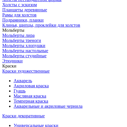
Холсты с эскизом
Планшеты деревянные
Рамы для холстов
Подрамники, планки
Клинья, щипцы, проклейки для холстов
Мольберты
Мольберты лира
Мольберты треноги
Мольберты хлопушки
Мольберты настольные
Мольберты студийные
Этюдники
Краски
Краски художественные
Акварель
Акриловая краска
Гуашь
Масляная краска
Темперная краска
Акварельные и акриловые чернила
Краски декоративные
Универсальные краски