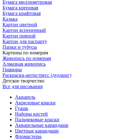
Бумага миллиметровая
Бумага креповая
Бумага крафтовая
Калька
Картон цветной
Картон вспененный
Картон пивной
Картон для паспарту
Папки и тубусы
Картины по номерам
Живопись по номерам
Алмазная живопись
Гравюры
Раскраски-антистресс (дудлинг)
Детское творчество
Все для рисования
Акварель
Акриловые краски
Гуашь
Наборы кистей
Пальчиковые краски
Акварельные карандаши
Цветные карандаши
Фломастеры