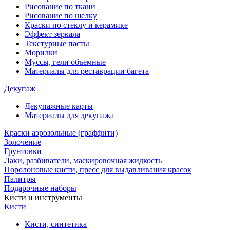
Рисование по ткани
Рисование по шелку
Краски по стеклу и керамике
Эффект зеркала
Текстурные пасты
Морилки
Муссы, гели объемные
Материалы для реставрации багета
Декупаж
Декупажные карты
Материалы для декупажа
Краски аэрозольные (граффити)
Золочение
Грунтовки
Лаки, разбиватели, маскировочная жидкость
Поролоновые кисти, пресс для выдавливания красок
Палитры
Подарочные наборы
Кисти и инструменты
Кисти
Кисти, синтетика