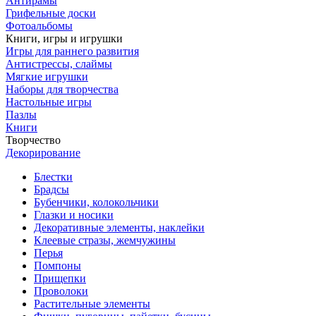
Антирамы
Грифельные доски
Фотоальбомы
Книги, игры и игрушки
Игры для раннего развития
Антистрессы, слаймы
Мягкие игрушки
Наборы для творчества
Настольные игры
Пазлы
Книги
Творчество
Декорирование
Блестки
Брадсы
Бубенчики, колокольчики
Глазки и носики
Декоративные элементы, наклейки
Клеевые стразы, жемчужины
Перья
Помпоны
Прищепки
Проволоки
Растительные элементы