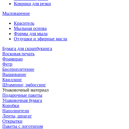
Коврики для резки
Мыловарение
Краситель
Мыльная основа
Формы для мыла
Отдушки и эфирные масла
Бумага для скрапбукинга
Восковая печать
Фоамиран
Фетр
Бисероплетение
Вышивание
Квиллинг
Штампинг, эмбоссинг
Упаковочный материал
Подарочные пакеты
Упаковочная бумага
Коробки
Наполнители
Ленты, шпагат
Открытки
Пакеты с логотипом