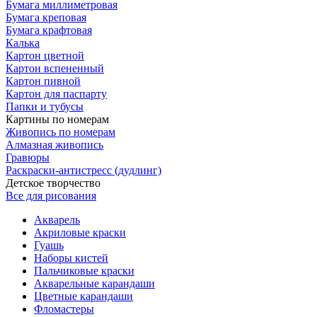
Бумага миллиметровая
Бумага креповая
Бумага крафтовая
Калька
Картон цветной
Картон вспененный
Картон пивной
Картон для паспарту
Папки и тубусы
Картины по номерам
Живопись по номерам
Алмазная живопись
Гравюры
Раскраски-антистресс (дудлинг)
Детское творчество
Все для рисования
Акварель
Акриловые краски
Гуашь
Наборы кистей
Пальчиковые краски
Акварельные карандаши
Цветные карандаши
Фломастеры