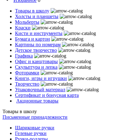
Избранное
0
Товары в школу
Холсты и планшеты
Мольберты
Краски
Кисти и инструменты
Бумага и картон
Картины по номерам
Детское творчество
Графика
Офис и канцтовары
Скульптура и лепка
Фоторамки
Книги, игры и игрушки
Творчество
Упаковочный материал
Сертификат и бонусная карта
Акционные товары
Товары в школу
Письменные принадлежности
Шариковые ручки
Гелевые ручки
Ручки-роллеры