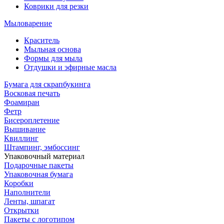
Коврики для резки
Мыловарение
Краситель
Мыльная основа
Формы для мыла
Отдушки и эфирные масла
Бумага для скрапбукинга
Восковая печать
Фоамиран
Фетр
Бисероплетение
Вышивание
Квиллинг
Штампинг, эмбоссинг
Упаковочный материал
Подарочные пакеты
Упаковочная бумага
Коробки
Наполнители
Ленты, шпагат
Открытки
Пакеты с логотипом