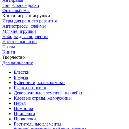
Антирамы
Грифельные доски
Фотоальбомы
Книги, игры и игрушки
Игры для раннего развития
Антистрессы, слаймы
Мягкие игрушки
Наборы для творчества
Настольные игры
Пазлы
Книги
Творчество
Декорирование
Блестки
Брадсы
Бубенчики, колокольчики
Глазки и носики
Декоративные элементы, наклейки
Клеевые стразы, жемчужины
Перья
Помпоны
Прищепки
Проволоки
Растительные элементы