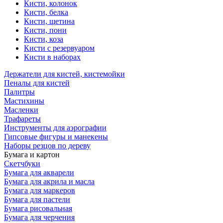
Кисти, колонок
Кисти, белка
Кисти, щетина
Кисти, пони
Кисти, коза
Кисти с резервуаром
Кисти в наборах
Держатели для кистей, кистемойки
Пеналы для кистей
Палитры
Мастихины
Масленки
Трафареты
Инструменты для аэрографии
Гипсовые фигуры и манекены
Наборы резцов по дереву
Бумага и картон
Скетчбуки
Бумага для акварели
Бумага для акрила и масла
Бумага для маркеров
Бумага для пастели
Бумага рисовальная
Бумага для черчения