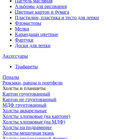
Пастель масляная
Альбомы для рисования
Цветные картон и бумага
Пластилин, пластика и тесто для лепки
Фломастеры
Мелки
Карандаши цветные
Фартуки
Доски для лепки
Аксессуары
Трафареты
Пеналы
Рюкзаки, ранцы и портфели
Холсты и планшеты
Картон грунтованный
Картон не грунтованный
МДФ грунтованный
Холсты акварельные
Холсты хлопковые (на картоне)
Холсты хлопковые (на МДФ)
Холсты на подрамнике
Холсты мешочная ткань
Холсты нестандартной формы