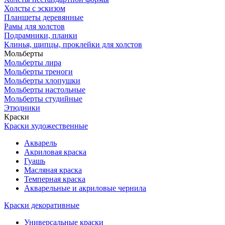
Холсты с эскизом
Планшеты деревянные
Рамы для холстов
Подрамники, планки
Клинья, щипцы, проклейки для холстов
Мольберты
Мольберты лира
Мольберты треноги
Мольберты хлопушки
Мольберты настольные
Мольберты студийные
Этюдники
Краски
Краски художественные
Акварель
Акриловая краска
Гуашь
Масляная краска
Темперная краска
Акварельные и акриловые чернила
Краски декоративные
Универсальные краски