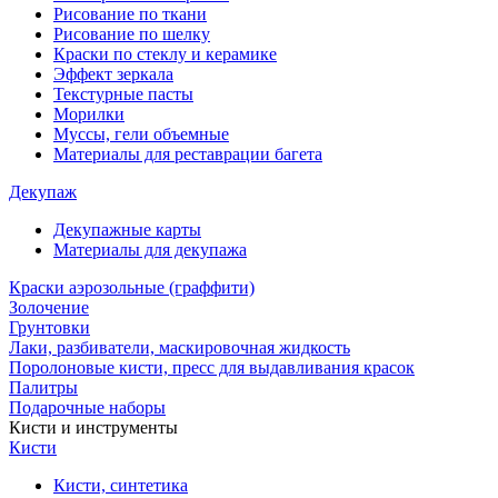
Рисование по ткани
Рисование по шелку
Краски по стеклу и керамике
Эффект зеркала
Текстурные пасты
Морилки
Муссы, гели объемные
Материалы для реставрации багета
Декупаж
Декупажные карты
Материалы для декупажа
Краски аэрозольные (граффити)
Золочение
Грунтовки
Лаки, разбиватели, маскировочная жидкость
Поролоновые кисти, пресс для выдавливания красок
Палитры
Подарочные наборы
Кисти и инструменты
Кисти
Кисти, синтетика