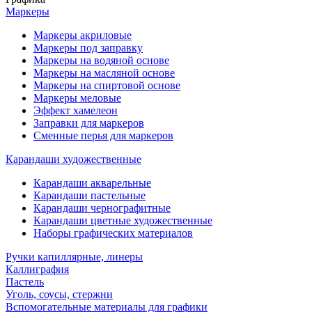
Маркеры
Маркеры акриловые
Маркеры под заправку
Маркеры на водяной основе
Маркеры на масляной основе
Маркеры на спиртовой основе
Маркеры меловые
Эффект хамелеон
Заправки для маркеров
Сменные перья для маркеров
Карандаши художественные
Карандаши акварельные
Карандаши пастельные
Карандаши чернографитные
Карандаши цветные художественные
Наборы графических материалов
Ручки капиллярные, линеры
Каллиграфия
Пастель
Уголь, соусы, стержни
Вспомогательные материалы для графики